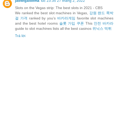
jadwigaidema
lúc 23:35 27 tháng 2, 2022
Slots on the Vegas strip: The best slots in 2021 - CBS
We ranked the best slot machines in Vegas,
강원 랜드 쪽박
걸 가격
ranked by you's
바카라게임
favorite slot machines
and the best hotel rooms
슬롯 가입 쿠폰
This
안전 바카라
guide to slot machines lists all the best casinos
위닉스 먹튀
Trả lời