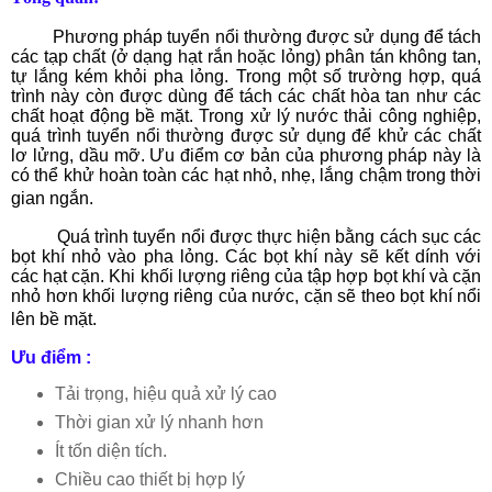
Phương pháp tuyển nổi thường được sử dụng để tách
các tạp chất (ở dạng hạt rắn hoặc lỏng) phân tán không tan,
tự lắng kém khỏi pha lỏng. Trong một số trường hợp, quá
trình này còn được dùng để tách các chất hòa tan như các
chất hoạt động bề mặt. Trong xử lý nước thải công nghiệp,
quá trình tuyển nổi thường được sử dụng để khử các chất
lơ lửng, dầu mỡ. Ưu điểm cơ bản của phương pháp này là
có thể khử hoàn toàn các hạt nhỏ, nhẹ, lắng chậm trong thời
gian ngắn.
Quá trình tuyển nổi được thực hiện bằng cách sục các
bọt khí nhỏ vào pha lỏng. Các bọt khí này sẽ kết dính với
các hạt cặn. Khi khối lượng riêng của tập hợp bọt khí và cặn
nhỏ hơn khối lượng riêng của nước, cặn sẽ theo bọt khí nổi
lên bề mặt.
Ưu điểm :
Tải trọng, hiệu quả xử lý cao
Thời gian xử lý nhanh hơn
Ít tốn diện tích.
Chiều cao thiết bị hợp lý