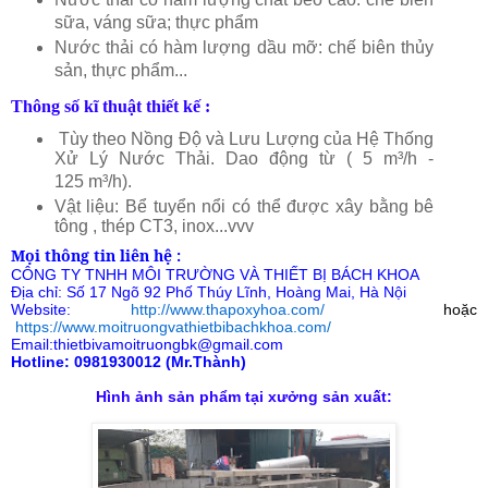
sữa, váng sữa; thực phẩm
Nước thải có hàm lượng dầu mỡ: chế biên thủy
sản, thực phẩm...
​Thông số kĩ thuật thiết kế
:
Tùy theo Nồng Độ và Lưu Lượng của Hệ Thống
Xử Lý Nước Thải. Dao động từ ( 5 m³/h -
125 m³/h).
Vật liệu: Bể tuyển nổi có thể được xây bằng bê
tông , thép CT3, inox...vvv
Mọi thông tin liên hệ :
CÔNG TY TNHH MÔI TRƯỜNG VÀ THIẾT BỊ BÁCH KHOA
Địa chỉ: Số 17 Ngõ 92 Phố Thúy Lĩnh, Hoàng Mai, Hà Nội
Website:
http://www.thapoxyhoa.com/
hoặc
https://www.moitruongvathietbibachkhoa.com/
Email:thietbivamoitruongbk@gmail.com
Hotline: 0981930012 (Mr.Thành)
Hình ảnh sản phẩm tại xưởng sản xuất: