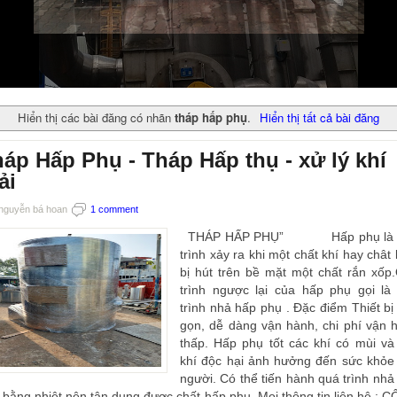
Hiển thị các bài đăng có nhãn
tháp hấp phụ
.
Hiển thị tất cả bài đăng
áp Hấp Phụ - Tháp Hấp thụ - xử lý khí
ải
nguyễn bá hoan
1 comment
THÁP HẤP PHỤ” Hấp phụ là 
trình xảy ra khi một chất khí hay chât 
bị hút trên bề mặt một chất rắn xốp
trình ngược lại của hấp phụ gọi là
trình nhả hấp phụ . Đặc điểm Thiết bị
gọn, dễ dàng vận hành, chi phí vận 
thấp. Hấp phụ tốt các khí có mùi và
khí độc hại ảnh hưởng đến sức khỏe
người. Có thể tiến hành quá trình nhả
 bằng nhiệt nên tận dụng được chất hấp phụ. Mọi thông tin liên hệ : 