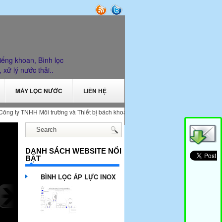
iếng khoan, Bình lọc
, xử lý nước thải..
MÁY LỌC NƯỚC
LIÊN HỆ
 ty TNHH Môi trường và Thiết bị bách khoa cung cấp thiết bị xử lý nước và xử lý khí 
DANH SÁCH WEBSITE NỔI
BẬT
BÌNH LỌC ÁP LỰC INOX