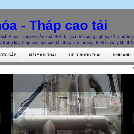
óa - Tháp cao tải
ách Khoa - chuyên sản xuất thiết bị lọc nước công nghiệp,xử lý nước g
 trọng lực, tháp oxy hóa cao tải, tháp làm thoáng, thiết bị xử lý khí thải
NƯỚC CẤP
XỬ LÝ KHÍ THẢI
XỬ LÝ NƯỚC THẢI
HÌNH ẢNH
Công