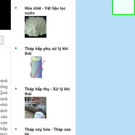
Hóa chât - Vật liệu lọc
nước
Tháp hấp phụ xử lý khí
thải
quá
lỏng
Tháp hấp thụ - Xử lý khí
.Quá
thải
 quá
 nhỏ
hành
 các
 con
 hấp
Tháp oxy hóa - Tháp cao
tải
CÔNG