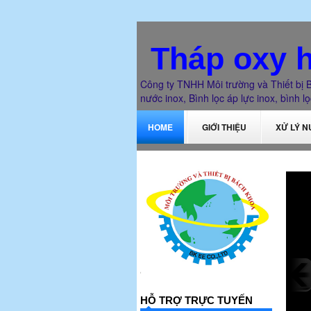
Tháp oxy h
Công ty TNHH Môi trường và Thiết bị B
nước inox, Bình lọc áp lực inox, bình lọc
HOME
GIỚI THIỆU
XỬ LÝ 
HỖ TRỢ TRỰC TUYẾN