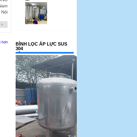
 Nam
Nội
 »
ũ hơn
BÌNH LỌC ÁP LỰC SUS
304