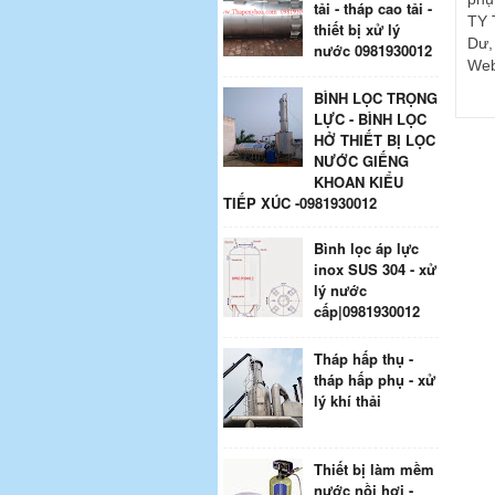
tải - tháp cao tải -
TY 
thiết bị xử lý
Dư
nước 0981930012
Web
BÌNH LỌC TRỌNG
LỰC - BÌNH LỌC
HỞ THIẾT BỊ LỌC
NƯỚC GIẾNG
KHOAN KIỂU
TIẾP XÚC -0981930012
Bình lọc áp lực
inox SUS 304 - xử
lý nước
cấp|0981930012
Tháp hấp thụ -
tháp hấp phụ - xử
lý khí thải
Thiết bị làm mềm
nước nồi hơi -