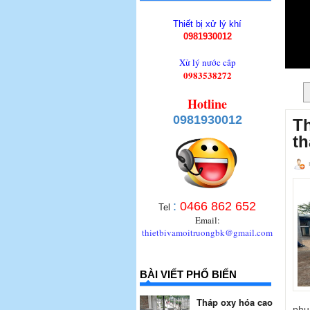
Thiết bị xử lý khí
0981930012
Xử lý nước cấp
0983538272
Hotline
0981930012
Th
th
:
0466 862 652
Tel
Email:
thietbivamoitruongbk@gmail.com
BÀI VIẾT PHỔ BIẾN
Tháp oxy hóa cao
phụ