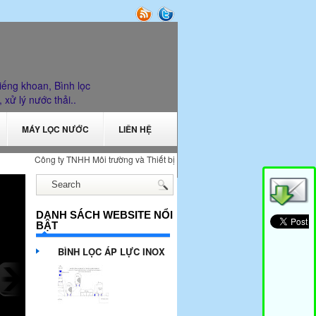
iếng khoan, Bình lọc
, xử lý nước thải..
MÁY LỌC NƯỚC
LIÊN HỆ
Công ty TNHH Môi trường và Thiết bị bách khoa cung cấp thiết bị xử lý nước và 
DANH SÁCH WEBSITE NỔI
BẬT
BÌNH LỌC ÁP LỰC INOX