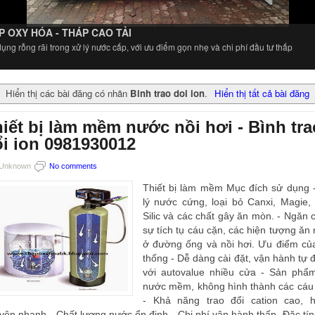
P OXY HÓA - THÁP CAO TẢI
ụng rỗng rãi trong xử lý nước cấp, với ưu điểm gọn nhẹ và chi phí đầu tư thấp
Hiển thị các bài đăng có nhãn
Binh trao doi ion
.
Hiển thị tất cả bài đăng
iết bị làm mềm nước nồi hơi - Bình tra
i ion 0981930012
Unknown
No comments
Thiết bị làm mềm Mục đích sử dụng 
lý nước cứng, loại bỏ Canxi, Magie, 
Silic và các chất gây ăn mòn. - Ngăn 
sự tích tụ cáu cặn, các hiện tượng ăn
ở đường ống và nồi hơi. Ưu điểm củ
thống - Dễ dàng cài đặt, vận hành tự 
với autovalue nhiều cửa - Sản phẩ
nước mềm, không hình thành các cáu
- Khả năng trao đổi cation cao, 
yên nhanh - Chất lượng nước ổn định - Chi phí vận hành thấp. Đặc tín