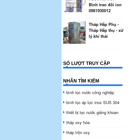
Bình trao đổi ion
0981930012
Tháp Hấp Phụ -
Tháp Hấp thụ - xử
lý khí thải
SỐ LƯỢT TRUY CẬP
NHÃN TÌM KIẾM
bình lọc nước công nghiệp
bình lọc áp lực inox SUS 304
thiết bị lọc nước giếng khoan
tháp oxy hóa
tháp trộn oxy