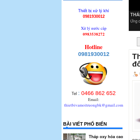
Thiết bị xử lý khí
THÁ
0981930012
Ứng d
Xử lý nước cấp
0983538272
Hotline
0981930012
Th
đổ
:
0466 862 652
Tel
Email:
thietbivamoitruongbk@gmail.com
BÀI VIẾT PHỔ BIẾN
Tháp oxy hóa cao
ngu