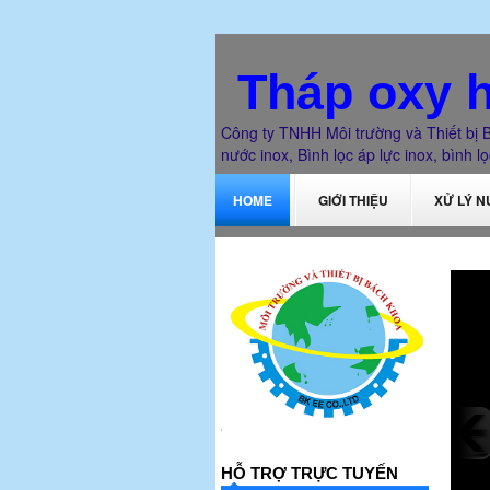
Tháp oxy h
Công ty TNHH Môi trường và Thiết bị B
nước inox, Bình lọc áp lực inox, bình lọc
HOME
GIỚI THIỆU
XỬ LÝ 
HỖ TRỢ TRỰC TUYẾN