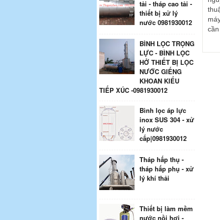
tải - tháp cao tải -
thu
thiết bị xử lý
máy
nước 0981930012
cần 
BÌNH LỌC TRỌNG
LỰC - BÌNH LỌC
HỞ THIẾT BỊ LỌC
NƯỚC GIẾNG
KHOAN KIỂU
TIẾP XÚC -0981930012
Bình lọc áp lực
inox SUS 304 - xử
lý nước
cấp|0981930012
Tháp hấp thụ -
tháp hấp phụ - xử
lý khí thải
Thiết bị làm mềm
nước nồi hơi -