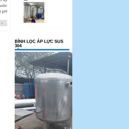
nước
t pH
 »
BÌNH LỌC ÁP LỰC SUS
304