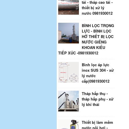
tải - tháp cao tải -
thiết bị xử lý
nước 0981930012
BÌNH LỌC TRỌNG
LỰC - BÌNH LỌC
HỞ THIẾT BỊ LỌC
NƯỚC GIẾNG
KHOAN KIỂU
TIẾP XÚC -0981930012
Bình lọc áp lực
inox SUS 304 - xử
lý nước
cấp|0981930012
Tháp hấp thụ -
tháp hấp phụ - xử
lý khí thải
Thiết bị làm mềm
nước nồi hơi -