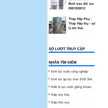
Bình trao đổi ion
0981930012
Tháp Hấp Phụ -
Tháp Hấp thụ - xử
lý khí thải
SỐ LƯỢT TRUY CẬP
NHÃN TÌM KIẾM
bình lọc nước công nghiệp
bình lọc áp lực inox SUS 304
thiết bị lọc nước giếng khoan
tháp oxy hóa
tháp trộn oxy