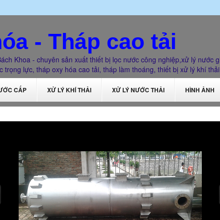
óa - Tháp cao tải
ách Khoa - chuyên sản xuất thiết bị lọc nước công nghiệp,xử lý nước g
 trọng lực, tháp oxy hóa cao tải, tháp làm thoáng, thiết bị xử lý khí thải
NƯỚC CẤP
XỬ LÝ KHÍ THẢI
XỬ LÝ NƯỚC THẢI
HÌNH ẢNH