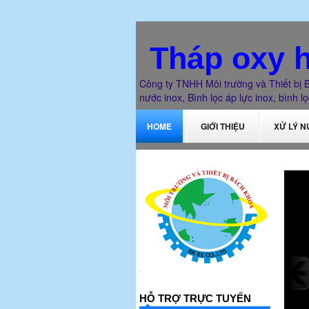
Tháp oxy h
Công ty TNHH Môi trường và Thiết bị B
nước inox, Bình lọc áp lực inox, bình lọc
HOME
GIỚI THIỆU
XỬ LÝ 
HỖ TRỢ TRỰC TUYẾN