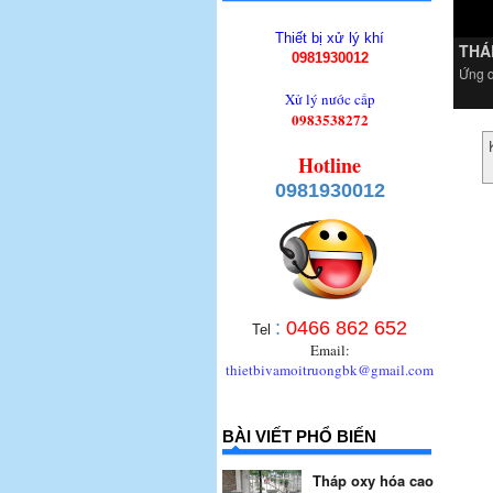
Thiết bị xử lý khí
THÁ
0981930012
Ứng d
Xử lý nước cấp
0983538272
Hotline
0981930012
:
0466 862 652
Tel
Email:
thietbivamoitruongbk@gmail.com
BÀI VIẾT PHỔ BIẾN
Tháp oxy hóa cao