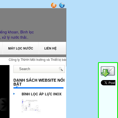
iếng khoan, Bình lọc
, xử lý nước thải..
MÁY LỌC NƯỚC
LIÊN HỆ
Công ty TNHH Môi trường và Thiết bị bách khoa cung cấp thiết bị xử lý nước và xử 
DANH SÁCH WEBSITE NỔI
BẬT
BÌNH LỌC ÁP LỰC INOX